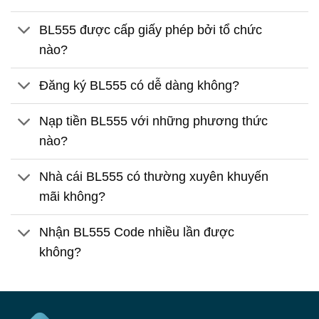
Thế giới game đỉnh cao, độc quyền tại
nhà cái BL555
BL555 được cấp giấy phép bởi tổ chức
Hầu hết các sòng bạc trực tuyến hiện nay đều cố gắng
nào?
đa dạng hóa các dịch vụ game đổi thưởng của mình
để đáp ứng nhu cầu của tất cả người chơi tham gia.
Đăng ký BL555 có dễ dàng không?
Đây chắc chắn là một cách tiếp cận hoàn hảo đã được
chứng minh là thành công. Và nhà cái này cũng chính
Nạp tiền BL555 với những phương thức
là một trong những nhà cái rất đánh giá cao về chất
nào?
lượng và sự đa dạng của hệ thống cá cược.
Nhà cái BL555 có thường xuyên khuyến
https://shop-onderdelen.nl/
hoạt động và hợp tác với
mãi không?
nhiều nhà cung cấp game có tiếng. Nhà cái cũng
nhanh chóng củng cố vị trí của mình trong ngành công
Nhận BL555 Code nhiều lần được
nghiệp game online với các sản phẩm chất lượng cao
không?
và được ưa thích cao.
Cá cược thể thao
Thể thao ảo và cả Esport đều là những game “hot”