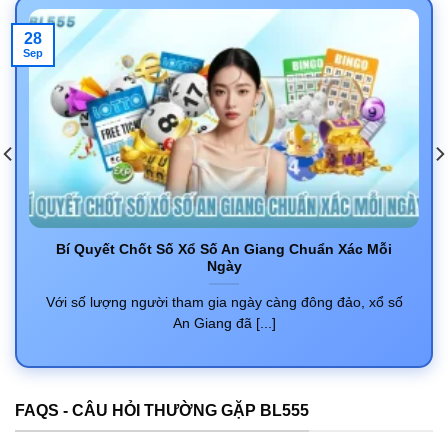
BL555
là một sòng bạc trực tuyến an toàn và mang
28
nhiều yếu tố giải trí mới lạ. Cổng game còn luôn cung
Sep
cấp cho khách hàng vô vàn trò chơi sòng bạc thú vị,
các giao dịch thanh toán nhanh chóng, uy tín và hỗ trợ
khách hàng tuyệt vời. Đến với địa chỉ này, người chơi
sẽ tìm thấy hàng loạt những trò chơi đánh bạc thú vị.
Bí Quyết Chốt Số Xổ Số An Giang Chuẩn Xác Mỗi
Ngày
Với số lượng người tham gia ngày càng đông đảo, xổ số
An Giang đã [...]
Khám phá sân chơi giải trí đỉnh cao BL555
FAQS - CÂU HỎI THƯỜNG GẶP BL555