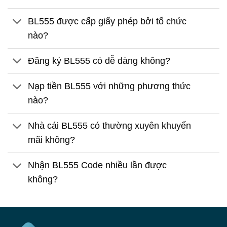
Thế giới game đỉnh cao, độc quyền tại
nhà cái BL555
BL555 được cấp giấy phép bởi tổ chức
Hầu hết các sòng bạc trực tuyến hiện nay đều cố gắng
nào?
đa dạng hóa các dịch vụ game đổi thưởng của mình
để đáp ứng nhu cầu của tất cả người chơi tham gia.
Đăng ký BL555 có dễ dàng không?
Đây chắc chắn là một cách tiếp cận hoàn hảo đã được
chứng minh là thành công. Và nhà cái này cũng chính
Nạp tiền BL555 với những phương thức
là một trong những nhà cái rất đánh giá cao về chất
nào?
lượng và sự đa dạng của hệ thống cá cược.
Nhà cái BL555 có thường xuyên khuyến
https://shop-onderdelen.nl/
hoạt động và hợp tác với
mãi không?
nhiều nhà cung cấp game có tiếng. Nhà cái cũng
nhanh chóng củng cố vị trí của mình trong ngành công
Nhận BL555 Code nhiều lần được
nghiệp game online với các sản phẩm chất lượng cao
không?
và được ưa thích cao.
Cá cược thể thao
Thể thao ảo và cả Esport đều là những game “hot”