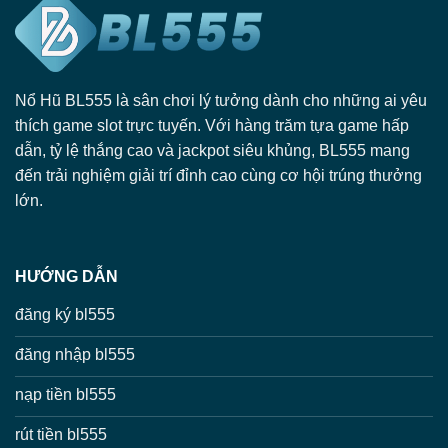
nhất tại nhà cái. Để người chơi dễ dàng lựa chọn hơn,
thể thao BL555
cũng liên tục cập nhập những sự
kiện, chương trình hay voucher cá cược thể thao nổi
bật nhất ngay trên menu chính của mình.
Nổ Hũ BL555 là sân chơi lý tưởng dành cho những ai yêu
thích game slot trực tuyến. Với hàng trăm tựa game hấp
Cụ thể hơn chính là những sự kiện thể thao như bóng
dẫn, tỷ lệ thắng cao và jackpot siêu khủng, BL555 mang
đá thu hút sự quan tâm của nhiều người hâm mộ.
đến trải nghiệm giải trí đỉnh cao cùng cơ hội trúng thưởng
Người chơi cũng có thể lướt qua danh sách này, sau
lớn.
đó kiểm tra tỷ lệ cược do nhà cái thiết lập và tham gia
cá cược ngay. Số lượng các kèo cược có sẵn nên bạn
hãy kiểm tra kỹ lưỡng trước khi tham gia cá cược.
HƯỚNG DẪN
đăng ký bl555
đăng nhập bl555
nạp tiền bl555
rút tiền bl555