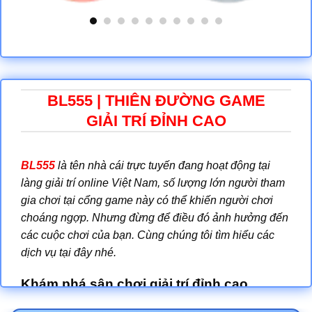
BL555 | THIÊN ĐƯỜNG GAME
GIẢI TRÍ ĐỈNH CAO
BL555
là tên nhà cái trực tuyến đang hoạt động tại
làng giải trí online Việt Nam, số lượng lớn người tham
gia chơi tại cổng game này có thể khiến người chơi
choáng ngợp. Nhưng đừng để điều đó ảnh hưởng đến
các cuộc chơi của bạn. Cùng chúng tôi tìm hiểu các
dịch vụ tại đây nhé.
Khám phá sân chơi giải trí đỉnh cao
BL555