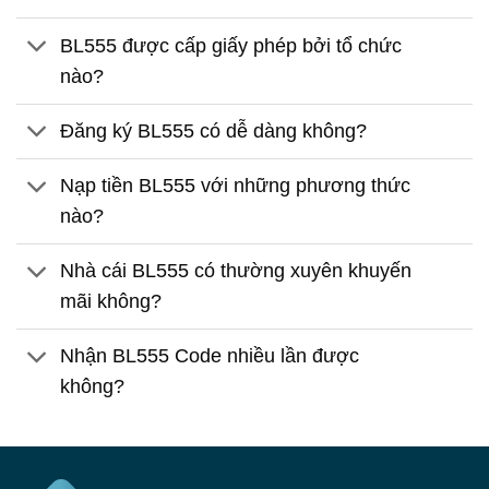
Thế giới game đỉnh cao, độc quyền tại
nhà cái BL555
BL555 được cấp giấy phép bởi tổ chức
Hầu hết các sòng bạc trực tuyến hiện nay đều cố gắng
nào?
đa dạng hóa các dịch vụ game đổi thưởng của mình
để đáp ứng nhu cầu của tất cả người chơi tham gia.
Đăng ký BL555 có dễ dàng không?
Đây chắc chắn là một cách tiếp cận hoàn hảo đã được
chứng minh là thành công. Và nhà cái này cũng chính
Nạp tiền BL555 với những phương thức
là một trong những nhà cái rất đánh giá cao về chất
nào?
lượng và sự đa dạng của hệ thống cá cược.
Nhà cái BL555 có thường xuyên khuyến
https://shop-onderdelen.nl/
hoạt động và hợp tác với
mãi không?
nhiều nhà cung cấp game có tiếng. Nhà cái cũng
nhanh chóng củng cố vị trí của mình trong ngành công
Nhận BL555 Code nhiều lần được
nghiệp game online với các sản phẩm chất lượng cao
không?
và được ưa thích cao.
Cá cược thể thao
Thể thao ảo và cả Esport đều là những game “hot”