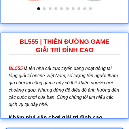
BL555 | THIÊN ĐƯỜNG GAME
GIẢI TRÍ ĐỈNH CAO
BL555
là tên nhà cái trực tuyến đang hoạt động tại
làng giải trí online Việt Nam, số lượng lớn người tham
gia chơi tại cổng game này có thể khiến người chơi
choáng ngợp. Nhưng đừng để điều đó ảnh hưởng đến
các cuộc chơi của bạn. Cùng chúng tôi tìm hiểu các
dịch vụ tại đây nhé.
Khám phá sân chơi giải trí đỉnh cao
BL555