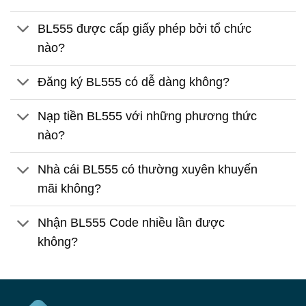
Thế giới game đỉnh cao, độc quyền tại
nhà cái BL555
BL555 được cấp giấy phép bởi tổ chức
Hầu hết các sòng bạc trực tuyến hiện nay đều cố gắng
nào?
đa dạng hóa các dịch vụ game đổi thưởng của mình
để đáp ứng nhu cầu của tất cả người chơi tham gia.
Đăng ký BL555 có dễ dàng không?
Đây chắc chắn là một cách tiếp cận hoàn hảo đã được
chứng minh là thành công. Và nhà cái này cũng chính
Nạp tiền BL555 với những phương thức
là một trong những nhà cái rất đánh giá cao về chất
nào?
lượng và sự đa dạng của hệ thống cá cược.
Nhà cái BL555 có thường xuyên khuyến
https://shop-onderdelen.nl/
hoạt động và hợp tác với
mãi không?
nhiều nhà cung cấp game có tiếng. Nhà cái cũng
nhanh chóng củng cố vị trí của mình trong ngành công
Nhận BL555 Code nhiều lần được
nghiệp game online với các sản phẩm chất lượng cao
không?
và được ưa thích cao.
Cá cược thể thao
Thể thao ảo và cả Esport đều là những game “hot”