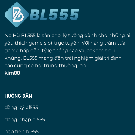
Nổ Hũ BL555 là sân chơi lý tưởng dành cho những ai
yêu thích game slot trực tuyến. Với hàng trăm tựa
game hấp dẫn, tỷ lệ thắng cao và jackpot siêu
khủng, BL555 mang đến trải nghiệm giải trí đỉnh
cao cùng cơ hội trúng thưởng lớn.
kim88
HƯỚNG DẪN
đăng ký bl555
đăng nhập bl555
nạp tiền bl555