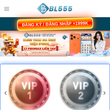
Skip
to
content
ĐĂNG KÝ / ĐĂNG NHẬP +1999K