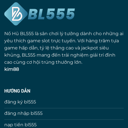
Nổ Hũ BL555 là sân chơi lý tưởng dành cho những ai
yêu thích game slot trực tuyến. Với hàng trăm tựa
game hấp dẫn, tỷ lệ thắng cao và jackpot siêu
khủng, BL555 mang đến trải nghiệm giải trí đỉnh
cao cùng cơ hội trúng thưởng lớn.
kim88
HƯỚNG DẪN
đăng ký bl555
đăng nhập bl555
nạp tiền bl555